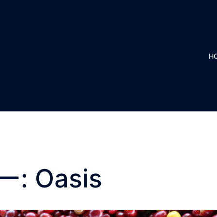
H
ー:
Oasis