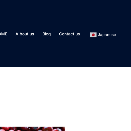
OME
A bout us
Blog
Contact us
Japanese