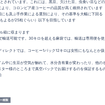
とされています。これには、黒豆、欠けた豆、虫食い豆などの
により、コロンビア産コーヒーの品質が高く維持されています
回にも及ぶ手作業による選別により、その基準を大幅に下回る
品種にもよるが25粒ぐらい）以下を目指しています
ール箱に収まります
で輸送可能です。30キロを超える麻袋では、輸送は専用便を使
ィレクトでは、コーヒー1パック12キロは女性にもなんとか扱
イム中に生豆が空気が触れて、水分含有量が変わったり、他の
スター様のところまで真空パックでお届けするのを保証するも
的
ー精製