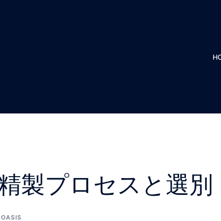
H
精製プロセスと選別
OASIS