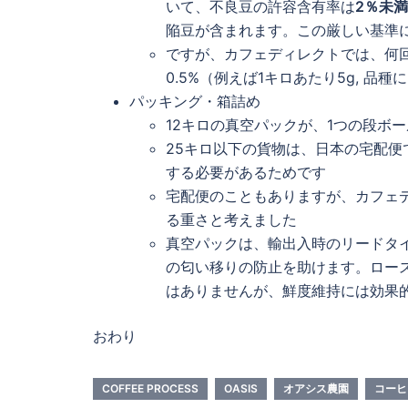
いて、不良豆の許容含有率は
2％未満
陥豆が含まれます。この厳しい基準
ですが、カフェディレクトでは、何
0.5%（例えば1キロあたり5g, 
パッキング・箱詰め
12キロの真空パックが、1つの段ボ
25キロ以下の貨物は、日本の宅配便
する必要があるためです
宅配便のこともありますが、カフェデ
る重さと考えました
真空パックは、輸出入時のリードタ
の匂い移りの防止を助けます。ロー
はありませんが、鮮度維持には効果
おわり
COFFEE PROCESS
OASIS
オアシス農園
コーヒ