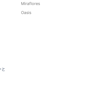
Miraflores
）
Oasis
ーと