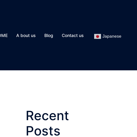
OME
A bout us
Blog
Contact us
Japanese
Recent
Posts