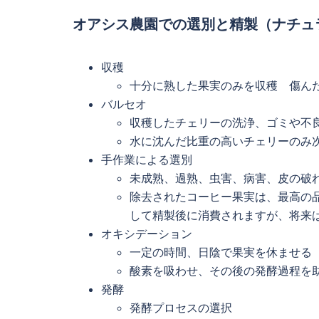
オアシス農園での選別と精製（ナチュ
収穫
十分に熟した果実のみを収穫 傷ん
バルセオ
収穫したチェリーの洗浄、ゴミや不
水に沈んだ比重の高いチェリーのみ
手作業による選別
未成熟、過熟、虫害、病害、皮の破
除去されたコーヒー果実は、最高の
して精製後に消費されますが、将来
オキシデーション
一定の時間、日陰で果実を休ませる
酸素を吸わせ、その後の発酵過程を
発酵
発酵プロセスの選択