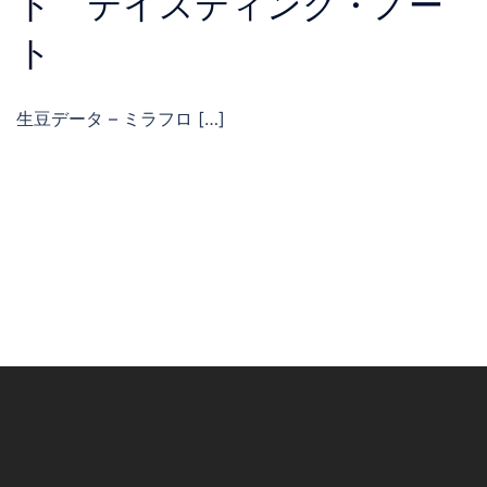
ト テイスティング・ノー
ト
生豆データ – ミラフロ […]